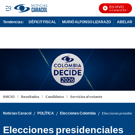
EN VIVO
Noticias Caracol En Vivo
Tendencias:
DÉFICIT FISCAL
MURIÓ ALFONSO LIZARAZO
ABELARDO
PUBLICIDAD
INICIO
Resultados
Candidatos
Servicios al votante
/
/
/
Noticias Caracol
POLÍTICA
Elecciones Colombia
Elecciones presidenc
Elecciones presidenciales