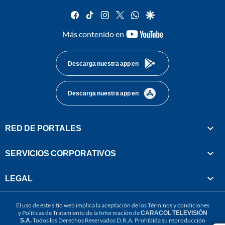
facebook
tiktok
instagram
twitter
whatsapp
google
youtube-
Más contenido en
footer
Descarga nuestra app en
Descarga nuestra app en
RED DE PORTALES
SERVICIOS CORPORATIVOS
LEGAL
El uso de este sitio web implica la aceptación de los
Términos y condiciones
y
Políticas de Tratamiento de la Información
de
CARACOL TELEVISIÓN
S.A.
Todos los Derechos Reservados D.R.A. Prohibida su reproducción