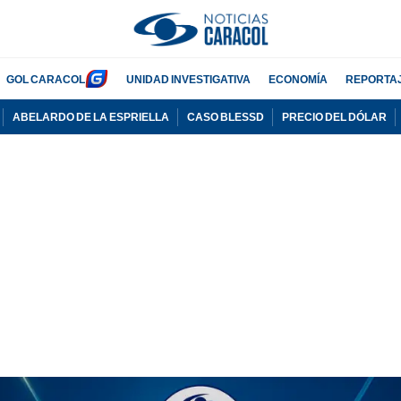
GOL CARACOL
UNIDAD INVESTIGATIVA
ECONOMÍA
REPORTA
ABELARDO DE LA ESPRIELLA
CASO BLESSD
PRECIO DEL DÓLAR
PUBLICIDAD