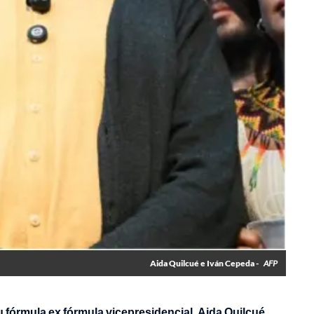
Aida Quilcué e Iván Cepeda -
AFP
 fórmula ex fórmula vicepresidencial, Aida Quilcué,