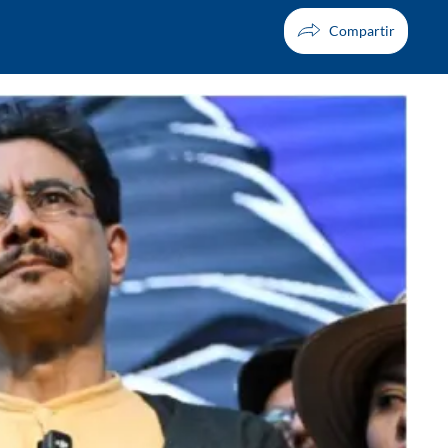
Facebook
X
Whatsapp
Copiar enlace
Telegram
LinkedIn