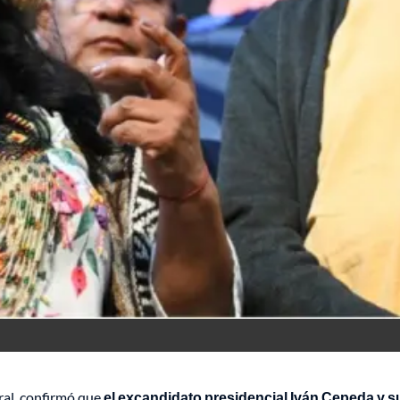
ral, confirmó que
el excandidato presidencial Iván Cepeda y su