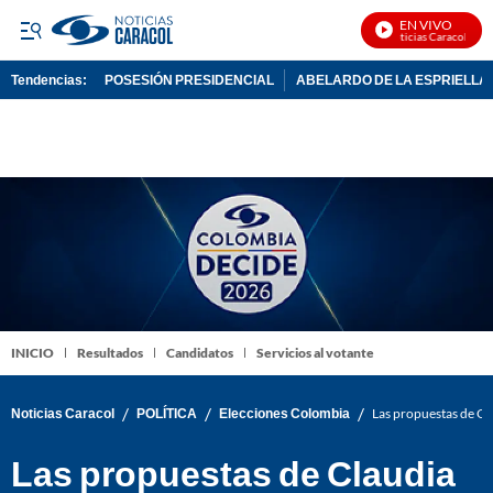
EN VIVO
Noticias Caracol En Vi
Tendencias:
POSESIÓN PRESIDENCIAL
ABELARDO DE LA ESPRIELLA
PUBLICIDAD
INICIO
Resultados
Candidatos
Servicios al votante
/
/
/
Noticias Caracol
POLÍTICA
Elecciones Colombia
Las propuestas de Cla
Las propuestas de Claudia