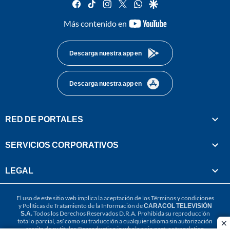
facebook
tiktok
instagram
twitter
whatsapp
google
youtube-
Más contenido en
footer
Descarga nuestra app en
Descarga nuestra app en
RED DE PORTALES
SERVICIOS CORPORATIVOS
LEGAL
El uso de este sitio web implica la aceptación de los
Términos y condiciones
y
Políticas de Tratamiento de la Información
de
CARACOL TELEVISIÓN
S.A.
Todos los Derechos Reservados D.R.A. Prohibida su reproducción
total o parcial, así como su traducción a cualquier idioma sin autorización
cl
escrita de su titular. Reproduction in whole or in part, or translation