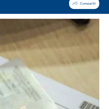
Facebook
X
Whatsapp
Copiar enlace
Telegram
LinkedIn