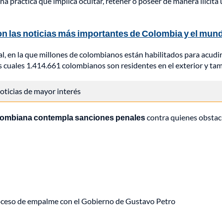
una práctica que implica ocultar, retener o poseer de manera ilícit
n las noticias más importantes de Colombia y el mun
l, en la que millones de colombianos están habilitados para acudir a
s cuales 1.414.661 colombianos son residentes en el exterior y t
 noticias de mayor interés
colombiana contempla sanciones penales
contra quienes obstacu
roceso de empalme con el Gobierno de Gustavo Petro