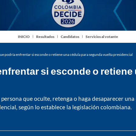
INICIO
Resultados
Candidatos
Servicios al votante
ue podría enfrentar si esconde o retiene una cédula para segunda vuelta presidencial
nfrentar si esconde o retien
r persona que oculte, retenga o haga desaparecer una 
encial, según lo establece la legislación colombiana.