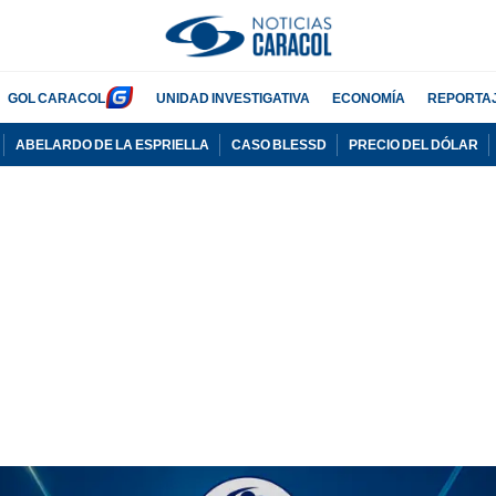
GOL CARACOL
UNIDAD INVESTIGATIVA
ECONOMÍA
REPORTA
ABELARDO DE LA ESPRIELLA
CASO BLESSD
PRECIO DEL DÓLAR
PUBLICIDAD