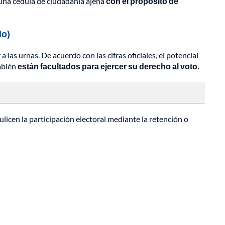
a una cédula de ciudadanía ajena
con el propósito de
do)
 las urnas. De acuerdo con las cifras oficiales, el potencial
ambién
están facultados para ejercer su derecho al voto.
licen la participación electoral mediante la retención o