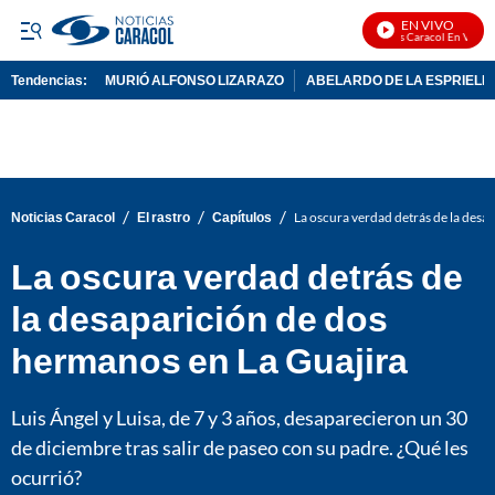
EN VIVO
Noticias Caracol En Vivo
Tendencias:
MURIÓ ALFONSO LIZARAZO
ABELARDO DE LA ESPRIELL
PUBLICIDAD
/
/
/
Noticias Caracol
El rastro
Capítulos
La oscura verdad detrás de la desa
La oscura verdad detrás de
la desaparición de dos
hermanos en La Guajira
Luis Ángel y Luisa, de 7 y 3 años, desaparecieron un 30
de diciembre tras salir de paseo con su padre. ¿Qué les
ocurrió?