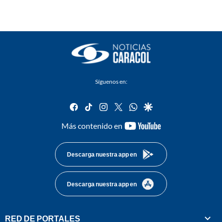
Síguenos en:
facebook
tiktok
instagram
twitter
whatsapp
google
youtube-
Más contenido en
footer
Descarga nuestra app en
Descarga nuestra app en
RED DE PORTALES