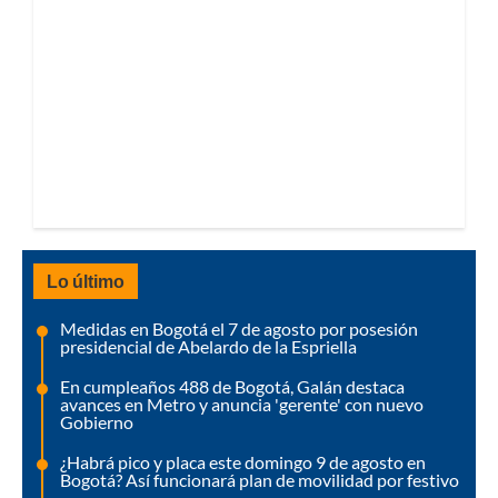
Lo último
Medidas en Bogotá el 7 de agosto por posesión
presidencial de Abelardo de la Espriella
En cumpleaños 488 de Bogotá, Galán destaca
avances en Metro y anuncia 'gerente' con nuevo
Gobierno
¿Habrá pico y placa este domingo 9 de agosto en
Bogotá? Así funcionará plan de movilidad por festivo