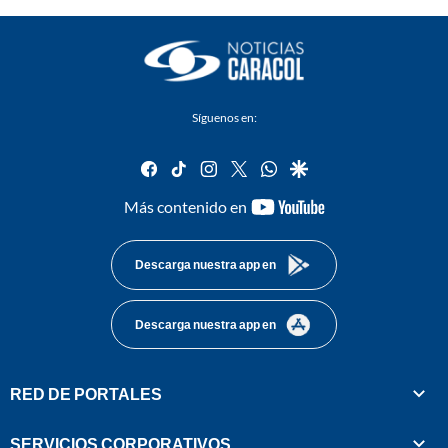
Síguenos en:
facebook
tiktok
instagram
twitter
whatsapp
google
youtube-
Más contenido en
footer
Descarga nuestra app en
Descarga nuestra app en
RED DE PORTALES
SERVICIOS CORPORATIVOS