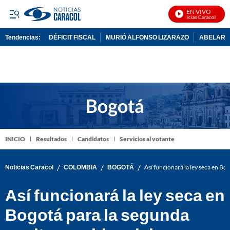
EN VIVO
Noticias Caracol En Viv
Tendencias:
DÉFICIT FISCAL
MURIÓ ALFONSO LIZARAZO
ABELARDO
PUBLICIDAD
INICIO
Resultados
Candidatos
Servicios al votante
/
/
/
Noticias Caracol
COLOMBIA
BOGOTÁ
Así funcionará la ley seca en Bo
Así funcionará la ley seca en
Bogotá para la segunda