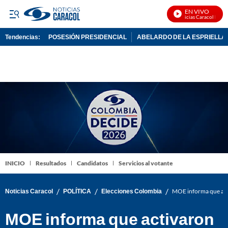
EN VIVO
Noticias Caracol En Viv
Tendencias:
POSESIÓN PRESIDENCIAL
ABELARDO DE LA ESPRIELLA
PUBLICIDAD
INICIO
Resultados
Candidatos
Servicios al votante
/
/
/
Noticias Caracol
POLÍTICA
Elecciones Colombia
MOE informa que acti
MOE informa que activaron