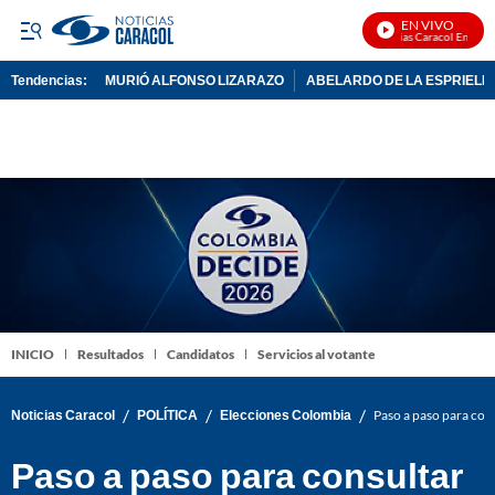
EN VIVO
Noticias Caracol En Vivo
Tendencias:
MURIÓ ALFONSO LIZARAZO
ABELARDO DE LA ESPRIELL
PUBLICIDAD
INICIO
Resultados
Candidatos
Servicios al votante
/
/
/
Noticias Caracol
POLÍTICA
Elecciones Colombia
Paso a paso para cons
Paso a paso para consultar