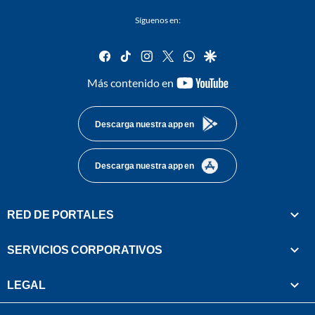
Síguenos en:
facebook
tiktok
instagram
twitter
whatsapp
google
youtube-
Más contenido en
footer
Descarga nuestra app en
Descarga nuestra app en
RED DE PORTALES
SERVICIOS CORPORATIVOS
LEGAL