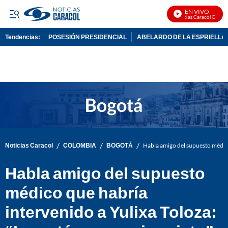
EN VIVO
Noticias Caracol En Vivo
Tendencias:
POSESIÓN PRESIDENCIAL
ABELARDO DE LA ESPRIELLA
PUBLICIDAD
/
/
/
Noticias Caracol
COLOMBIA
BOGOTÁ
Habla amigo del supuesto médico
Habla amigo del supuesto
médico que habría
intervenido a Yulixa Toloza: