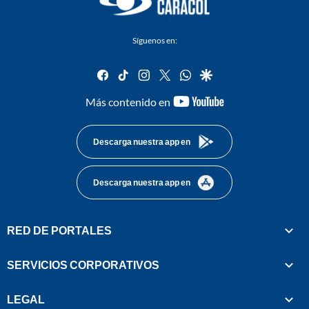
Síguenos en:
facebook
tiktok
instagram
twitter
whatsapp
google
youtube-
Más contenido en
footer
Descarga nuestra app en
Descarga nuestra app en
RED DE PORTALES
SERVICIOS CORPORATIVOS
LEGAL