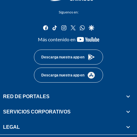
Síguenos en:
facebook
tiktok
instagram
twitter
whatsapp
google
youtube-
Más contenido en
footer
Descarga nuestra app en
Descarga nuestra app en
RED DE PORTALES
SERVICIOS CORPORATIVOS
LEGAL