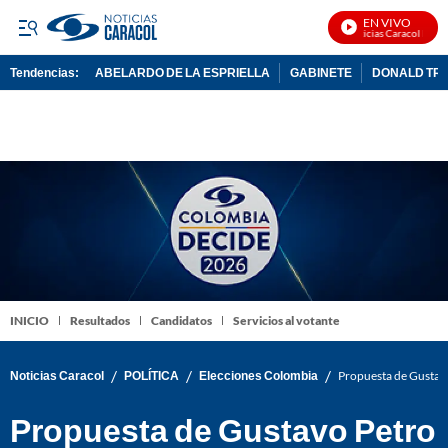
EN VIVO
Noticias Caracol En Vi
Tendencias:
ABELARDO DE LA ESPRIELLA
GABINETE
DONALD TR
PUBLICIDAD
INICIO
Resultados
Candidatos
Servicios al votante
/
/
/
Noticias Caracol
POLÍTICA
Elecciones Colombia
Propuesta de Gustavo
Propuesta de Gustavo Petro