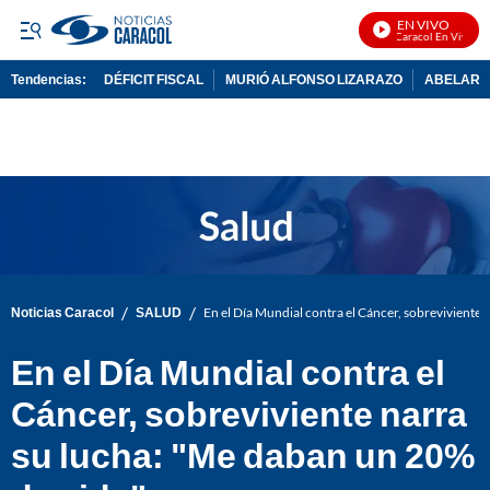
EN VIVO
Noticias Caracol En Vivo
Tendencias:
DÉFICIT FISCAL
MURIÓ ALFONSO LIZARAZO
ABELARDO
PUBLICIDAD
/
/
Noticias Caracol
SALUD
En el Día Mundial contra el Cáncer, sobreviviente
En el Día Mundial contra el
Cáncer, sobreviviente narra
su lucha: "Me daban un 20%