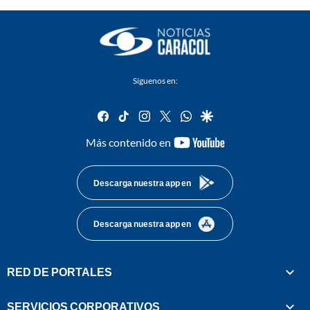
Síguenos en:
facebook
tiktok
instagram
twitter
whatsapp
google
youtube-
Más contenido en
footer
Descarga nuestra app en
Descarga nuestra app en
RED DE PORTALES
SERVICIOS CORPORATIVOS