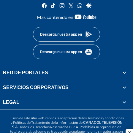
facebook
tiktok
instagram
twitter
whatsapp
google
youtube-
Más contenido en
footer
Descarga nuestra app en
Descarga nuestra app en
RED DE PORTALES
SERVICIOS CORPORATIVOS
LEGAL
El uso de este sitio web implica la aceptación de los
Términos y condiciones
y
Políticas de Tratamiento de la Información
de
CARACOL TELEVISIÓN
S.A.
Todos los Derechos Reservados D.R.A. Prohibida su reproducción
total o parcial, así como su traducción a cualquier idioma sin autorización