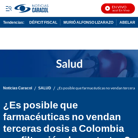
EN VIVO
Noticias Caracol En Vivo
Tendencias:
DÉFICIT FISCAL
MURIÓ ALFONSO LIZARAZO
ABELARDO
PUBLICIDAD
/
/
Noticias Caracol
SALUD
¿Es posible que farmacéuticas no vendan terceras d
¿Es posible que
farmacéuticas no vendan
terceras dosis a Colombia