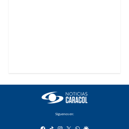
Síguenos en:
facebook
tiktok
instagram
twitter
whatsapp
google