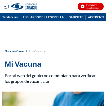
EN VIVO
Noticias Caracol En Vivo
Tendencias:
ABELARDO DE LA ESPRIELLA
GABINETE
ACCIDENTE 
PUBLICIDAD
/
Noticias Caracol
Mi Vacuna
Mi Vacuna
Portal web del gobierno colombiano para verificar
los grupos de vacunación