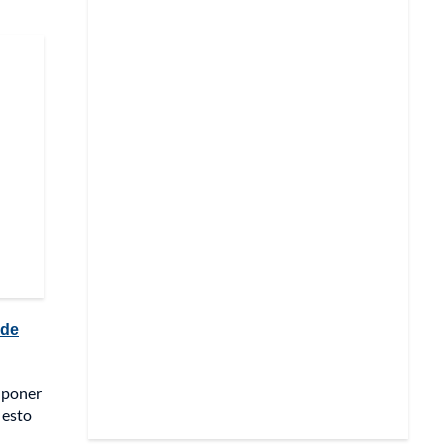
 de
e poner
 esto