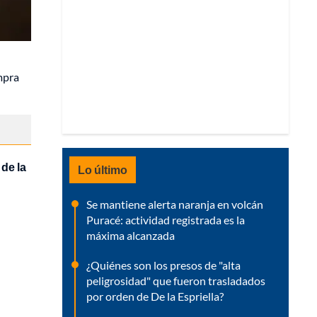
mpra
de la
Lo último
Se mantiene alerta naranja en volcán
Puracé: actividad registrada es la
máxima alcanzada
¿Quiénes son los presos de "alta
peligrosidad" que fueron trasladados
por orden de De la Espriella?