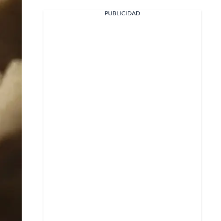
PUBLICIDAD
Facebook
X
Whatsapp
Copiar enlace
Telegram
LinkedIn