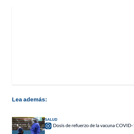
Lea además:
SALUD
Dosis de refuerzo de la vacuna COVID-1