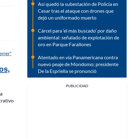
Así quedó la subestación de Policía en
Cesar tras el ataque con drones que
dejó un uniformado muerto
Cárcel para ‘el más buscado’ por daño
ambiental: señalado de explotación de
oro en Parque Farallones
errer"
Atentado en vía Panamericana contra
nuevo peaje de Mondomo; presidente
os,
De la Espriella se pronunció
PUBLICIDAD
ra
trativo