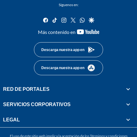
Síguenos en:
facebook
tiktok
instagram
twitter
whatsapp
google
youtube-
Más contenido en
footer
Descarga nuestra app en
Descarga nuestra app en
RED DE PORTALES
SERVICIOS CORPORATIVOS
LEGAL
El uso de este sitio web implica la aceptación de los
Términos y condiciones