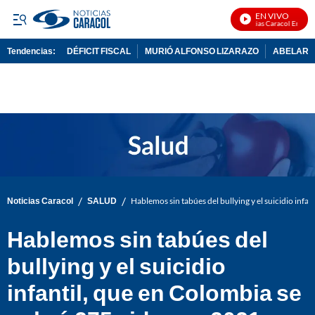
EN VIVO
Noticias Caracol En Vivo
Tendencias:
DÉFICIT FISCAL
MURIÓ ALFONSO LIZARAZO
ABELARDO
PUBLICIDAD
/
/
Noticias Caracol
SALUD
Hablemos sin tabúes del bullying y el suicidio infa
Hablemos sin tabúes del
bullying y el suicidio
infantil, que en Colombia se