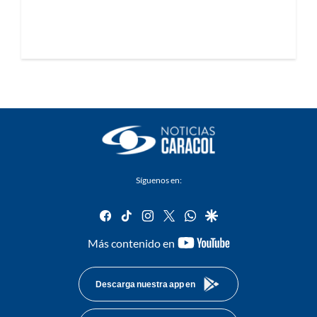
Síguenos en:
facebook
tiktok
instagram
twitter
whatsapp
google
youtube-
Más contenido en
footer
Descarga nuestra app en