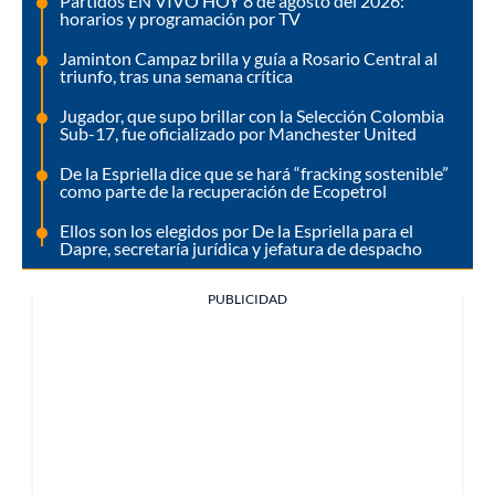
Partidos EN VIVO HOY 8 de agosto del 2026:
horarios y programación por TV
Jaminton Campaz brilla y guía a Rosario Central al
triunfo, tras una semana crítica
Jugador, que supo brillar con la Selección Colombia
Sub-17, fue oficializado por Manchester United
De la Espriella dice que se hará “fracking sostenible”
como parte de la recuperación de Ecopetrol
Ellos son los elegidos por De la Espriella para el
Dapre, secretaría jurídica y jefatura de despacho
PUBLICIDAD