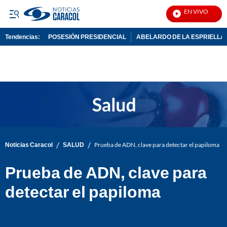
EN VIVO
No
Tendencias:
POSESIÓN PRESIDENCIAL
ABELARDO DE LA ESPRIELLA
PUBLICIDAD
/
/
Noticias Caracol
SALUD
Prueba de ADN, clave para detectar el papiloma
Prueba de ADN, clave para
detectar el papiloma