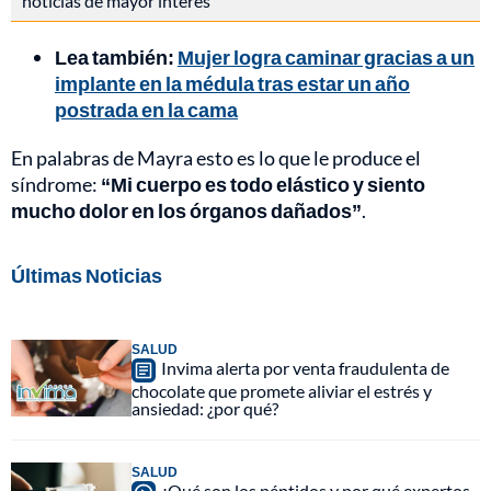
noticias de mayor interés
Lea también:
Mujer logra caminar gracias a un
implante en la médula tras estar un año
postrada en la cama
En palabras de Mayra esto es lo que le produce el
síndrome:
“Mi cuerpo es todo elástico y siento
mucho dolor en los órganos dañados”
.
Últimas Noticias
SALUD
Invima alerta por venta fraudulenta de
chocolate que promete aliviar el estrés y
ansiedad: ¿por qué?
SALUD
¿Qué son los péptidos y por qué expertos