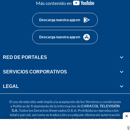
youtube-
Más contenido en
footer
Descarga nuestra app en
Descarga nuestra app en
RED DE PORTALES
SERVICIOS CORPORATIVOS
LEGAL
El uso de este sitio web implica la aceptación de los
Términos y condiciones
y
Políticas de Tratamiento de la Información
de
CARACOL TELEVISIÓN
S.A.
Todos los Derechos Reservados D.R.A. Prohibida su reproducción
total o parcial, así como su traducción a cualquier idioma sin autorización
cl
escrita de su titular. Reproduction in whole or in part, or translation
without written permission is prohibited. All rights reserved 2025.