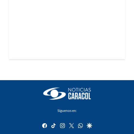
Síguenos en:
facebook
tiktok
instagram
twitter
whatsapp
google