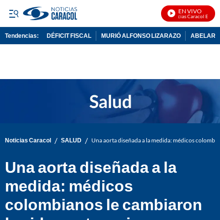
EN VIVO
Noticias Caracol En Vivo
Tendencias:
DÉFICIT FISCAL
MURIÓ ALFONSO LIZARAZO
ABELARDO
PUBLICIDAD
/
/
Noticias Caracol
SALUD
Una aorta diseñada a la medida: médicos colombian
Una aorta diseñada a la
medida: médicos
colombianos le cambiaron