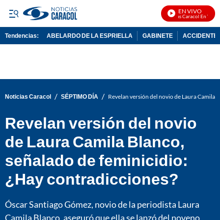
EN VIVO
Noticias Caracol En Vivo
Tendencias:
ABELARDO DE LA ESPRIELLA
GABINETE
ACCIDENTE 
PUBLICIDAD
/
/
Noticias Caracol
SÉPTIMO DÍA
Revelan versión del novio de Laura Camila B
Revelan versión del novio
de Laura Camila Blanco,
señalado de feminicidio:
¿Hay contradicciones?
Óscar Santiago Gómez, novio de la periodista Laura
Camila Blanco, aseguró que ella se lanzó del noveno