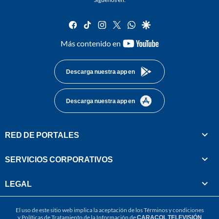
facebook
tiktok
instagram
twitter
whatsapp
google
youtube-
Más contenido en
footer
Descarga nuestra app en
Descarga nuestra app en
RED DE PORTALES
SERVICIOS CORPORATIVOS
LEGAL
El uso de este sitio web implica la aceptación de los
Términos y condiciones
y
Políticas de Tratamiento de la Información
de
CARACOL TELEVISIÓN