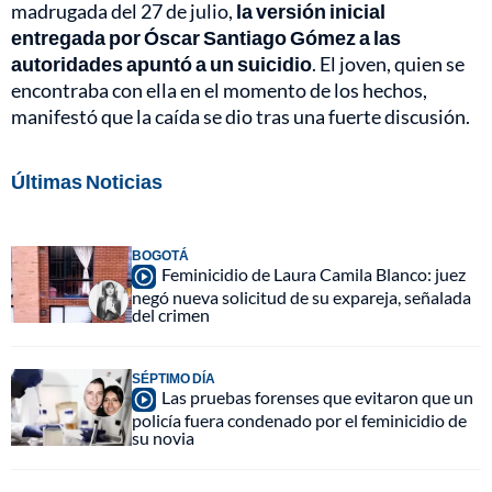
madrugada del 27 de julio,
la versión inicial
entregada por Óscar Santiago Gómez a las
autoridades apuntó a un suicidio
. El joven, quien se
encontraba con ella en el momento de los hechos,
manifestó que la caída se dio tras una fuerte discusión.
Últimas Noticias
BOGOTÁ
Feminicidio de Laura Camila Blanco: juez
negó nueva solicitud de su expareja, señalada
del crimen
SÉPTIMO DÍA
Las pruebas forenses que evitaron que un
policía fuera condenado por el feminicidio de
su novia