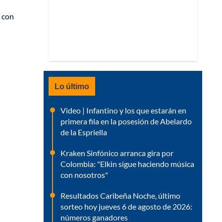
r con
Lo último
Video | Infantino y los que estarán en
primera fila en la posesión de Abelardo
de la Espriella
Kraken Sinfónico arranca gira por
Colombia: "Elkin sigue haciendo música
con nosotros"
Resultados Caribeña Noche, último
sorteo hoy jueves 6 de agosto de 2026:
números ganadores