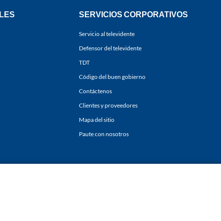
LES
SERVICIOS CORPORATIVOS
Servicio al televidente
Defensor del televidente
TDT
Código del buen gobierno
Contáctenos
Clientes y proveedores
Mapa del sitio
Paute con nosotros
ones
y
Políticas de Tratamiento de la Información
de
CARACOL TELEVISIÓN S.A.
Todo
sí como su traducción a cualquier idioma sin autorización escrita de su titular. Repro
. All rights reserved 2025.