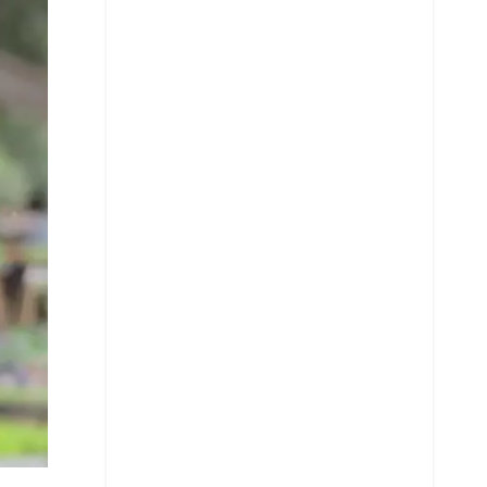
Whatsapp
Copy Link URL
Telegram
LinkedIn