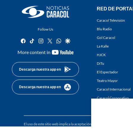
RED DE PORTA
Caracol Televisión
Blu Radio
Follow Us
Gol Caracol
facebook
tiktok
instagram
twitter
whatsapp
google
La Kalle
youtube-
More content in
HJCK
footer
DiTu
Descarga nuestra app en
El Espectador
Teatro Mayor
Descarga nuestra app en
Caracol Internacional
Caracol Corporativo
Caracol Next
El uso de este sitio web implica la aceptación de los
Términos y condici
Derechos Reservados D.R.A. Prohibida su reproducción total o parcial, a
whole or in part, or translation without written permission is prohibited