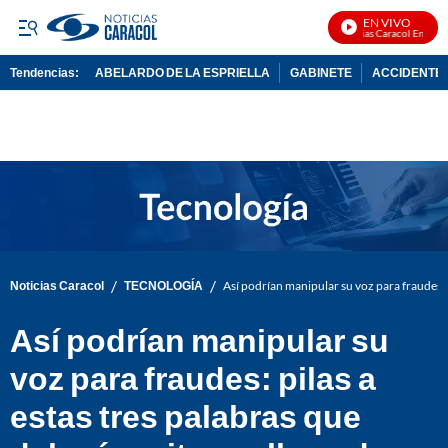
EN VIVO
Noticias Caracol En Vivo
Tendencias:
ABELARDO DE LA ESPRIELLA
GABINETE
ACCIDENTE 
PUBLICIDAD
/
/
Noticias Caracol
TECNOLOGÍA
Así podrían manipular su voz para fraudes: p
Así podrían manipular su
voz para fraudes: pilas a
estas tres palabras que