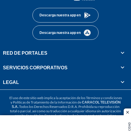
footer
Descarga nuestra app en
Descarga nuestra app en
RED DE PORTALES
SERVICIOS CORPORATIVOS
LEGAL
El uso de este sitio web implica la aceptación de los
Términos y condiciones
y
Políticas de Tratamiento de la Información
de
CARACOL TELEVISIÓN
S.A.
Todos los Derechos Reservados D.R.A. Prohibida su reproducción
total o parcial, así como su traducción a cualquier idioma sin autorización
cl
escrita de su titular. Reproduction in whole or in part, or translation
without written permission is prohibited. All rights reserved 2025.
PUBLICIDAD