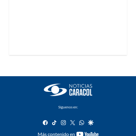
Síguenos en:
facebook
tiktok
instagram
twitter
whatsapp
google
youtube-
Más contenido en