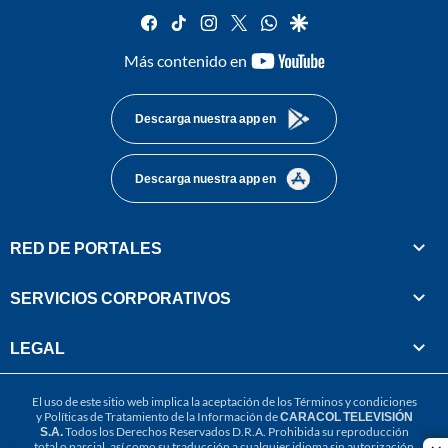
facebook
tiktok
instagram
twitter
whatsapp
google
youtube-
Más contenido en
footer
Descarga nuestra app en
Descarga nuestra app en
RED DE PORTALES
SERVICIOS CORPORATIVOS
LEGAL
El uso de este sitio web implica la aceptación de los
Términos y condiciones
y
Políticas de Tratamiento de la Información
de
CARACOL TELEVISIÓN
S.A.
Todos los Derechos Reservados D.R.A. Prohibida su reproducción
total o parcial, así como su traducción a cualquier idioma sin autorización