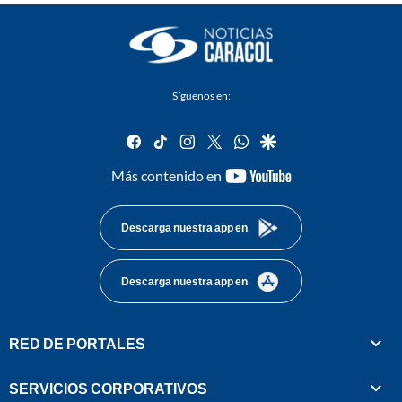
Síguenos en:
facebook
tiktok
instagram
twitter
whatsapp
google
youtube-
Más contenido en
footer
Descarga nuestra app en
Descarga nuestra app en
RED DE PORTALES
SERVICIOS CORPORATIVOS