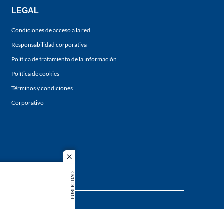
LEGAL
Condiciones de acceso a la red
Responsabilidad corporativa
Política de tratamiento de la información
Política de cookies
Términos y condiciones
Corporativo
close
PUBLICIDAD
s los
duction in
MIEMBRO DE: