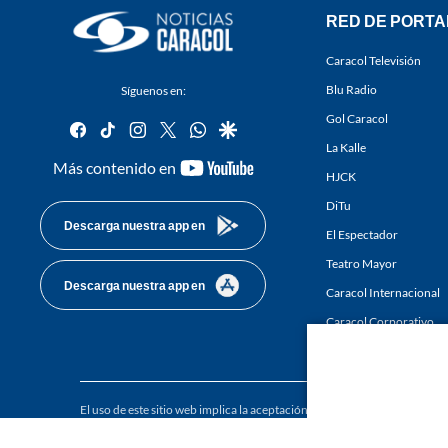
RED DE PORTA
Caracol Televisión
Blu Radio
Síguenos en:
Gol Caracol
facebook
tiktok
instagram
twitter
whatsapp
google
La Kalle
youtube-
Más contenido en
HJCK
footer
DiTu
Descarga nuestra app en
El Espectador
Teatro Mayor
Descarga nuestra app en
Caracol Internacional
Caracol Corporativo
Caracol Next
El uso de este sitio web implica la aceptación de los
Términos y condici
Derechos Reservados D.R.A. Prohibida su reproducción total o parcial, a
whole or in part, or translation without written permission is prohibited