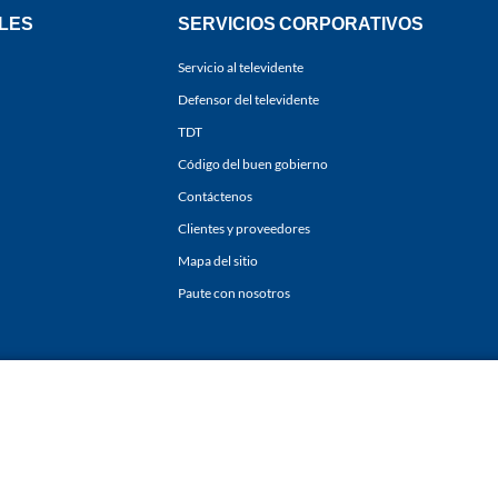
LES
SERVICIOS CORPORATIVOS
Servicio al televidente
Defensor del televidente
TDT
Código del buen gobierno
Contáctenos
Clientes y proveedores
Mapa del sitio
Paute con nosotros
ones
y
Políticas de Tratamiento de la Información
de
CARACOL TELEVISIÓN S.A.
Todo
sí como su traducción a cualquier idioma sin autorización escrita de su titular. Repro
. All rights reserved 2025.