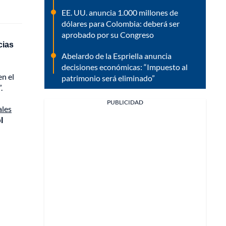
EE. UU. anuncia 1.000 millones de
dólares para Colombia: deberá ser
aprobado por su Congreso
cias
Abelardo de la Espriella anuncia
decisiones económicas: “Impuesto al
en el
patrimonio será eliminado”
”.
PUBLICIDAD
ales
l