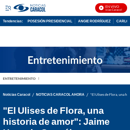
EN VIVO
Noticias Caracol En Viv
Tendencias:
POSESIÓN PRESIDENCIAL
ANGIE RODRÍGUEZ
CARLOS
PUBLICIDAD
ENTRETENIMIENTO
/
/
Noticias Caracol
NOTICIAS CARACOL AHORA
"El Ulises de Flora, una hi
"El Ulises de Flora, una
historia de amor": Jaime