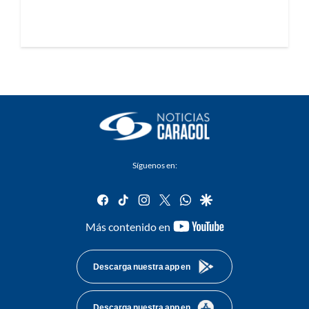
Síguenos en:
facebook
tiktok
instagram
twitter
whatsapp
google
youtube-
Más contenido en
footer
Descarga nuestra app en
Descarga nuestra app en