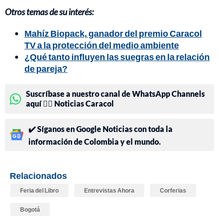
Otros temas de su interés:
Mahíz Biopack, ganador del premio Caracol
TV a la protección del medio ambiente
¿Qué tanto influyen las suegras en la relación
de pareja?
Suscríbase a nuestro canal de WhatsApp Channels
aquí 👉🏻 Noticias Caracol
✔️ Síganos en Google Noticias con toda la
información de Colombia y el mundo.
Relacionados
Feria del Libro
Entrevistas Ahora
Corferias
Bogotá