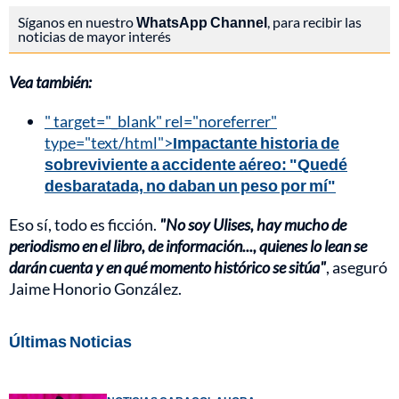
Síganos en nuestro
WhatsApp Channel
, para recibir las
noticias de mayor interés
Vea también:
" target="_blank" rel="noreferrer"
type="text/html">
Impactante historia de
sobreviviente a accidente aéreo: "Quedé
desbaratada, no daban un peso por mí"
Eso sí, todo es ficción.
"No soy Ulises, hay mucho de
periodismo en el libro, de información..., quienes lo lean se
darán cuenta y en qué momento histórico se sitúa"
, aseguró
Jaime Honorio González.
Últimas Noticias