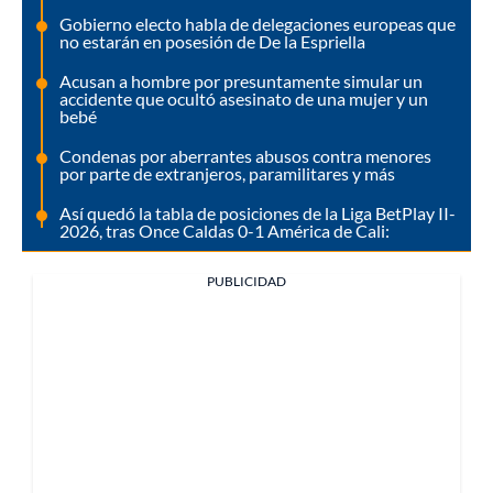
Gobierno electo habla de delegaciones europeas que
no estarán en posesión de De la Espriella
Acusan a hombre por presuntamente simular un
accidente que ocultó asesinato de una mujer y un
bebé
Condenas por aberrantes abusos contra menores
por parte de extranjeros, paramilitares y más
Así quedó la tabla de posiciones de la Liga BetPlay II-
2026, tras Once Caldas 0-1 América de Cali:
PUBLICIDAD