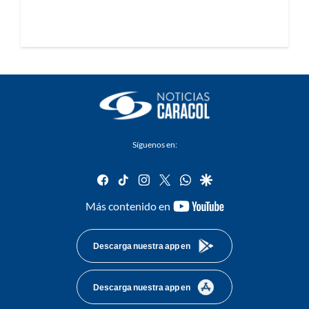
Síguenos en:
facebook
tiktok
instagram
twitter
whatsapp
google
youtube-
Más contenido en
footer
Descarga nuestra app en
Descarga nuestra app en