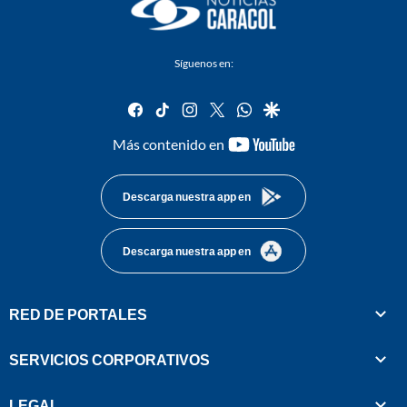
Síguenos en:
facebook
tiktok
instagram
twitter
whatsapp
google
youtube-
Más contenido en
footer
Descarga nuestra app en
Descarga nuestra app en
RED DE PORTALES
SERVICIOS CORPORATIVOS
LEGAL