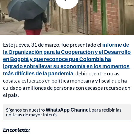
Este jueves, 31 de marzo, fue presentado el
informe de
la Organización para la Cooperación y el Desarrollo
en Bogotá y que reconoce que Colombia ha
logrado sobrellevar su economía en los momentos
más difíciles de la pandemia
, debido, entre otras
cosas, a esfuerzos en política monetaria y fiscal que ha
cuidado a millones de personas con escasos recursos en
el país.
Síganos en nuestro
WhatsApp Channel
, para recibir las
noticias de mayor interés
En contexto: