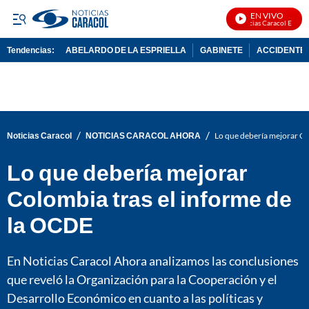
EN VIVO
Noticias Caracol En Vivo
Tendencias:
ABELARDO DE LA ESPRIELLA
GABINETE
ACCIDENTE 
PUBLICIDAD
/
/
Noticias Caracol
NOTICIAS CARACOL AHORA
Lo que debería mejorar Co
Lo que debería mejorar
Colombia tras el informe de
la OCDE
En Noticias Caracol Ahora analizamos las conclusiones
que reveló la Organización para la Cooperación y el
Desarrollo Económico en cuanto a las políticas y