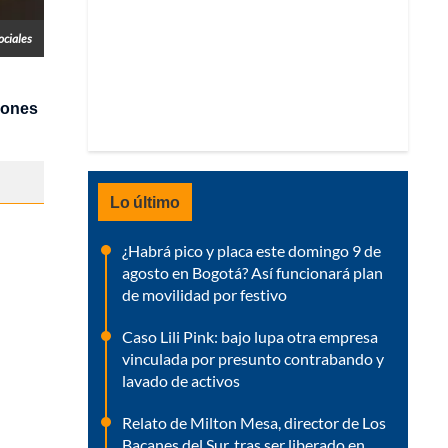
ociales
drones
Lo último
¿Habrá pico y placa este domingo 9 de
agosto en Bogotá? Así funcionará plan
de movilidad por festivo
Caso Lili Pink: bajo lupa otra empresa
vinculada por presunto contrabando y
lavado de activos
Relato de Milton Mesa, director de Los
Bacanes del Sur, tras ser liberado en