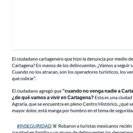
El ciudadano cartagenero que hizo la denuncia por medio d
Cartagena? En manos de los delincuentes. ¿Vamos a seguir s
Cuando no los atracan, son los operadores turísticos, los ve
que cobrar”.
El ciudadano agregó que
“cuando no venga nadie a Carta
¿de qué vamos a vivir en Cartagena?
Esta es una ciudad c
Agraria, que se encuentra en pleno Centro Histórico, ¿qué s
mayor dolor, está manga por hombro en el tema de seguridad
#INSEGURIDAD
🚨 Robaron a turistas mexicanos recién 
navidad en familia y un grupo de delincuentes los despejaro