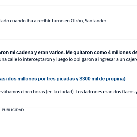
tado cuando iba a recibir turno en Girón, Santander
aron mi cadena y eran varios. Me quitaron como 4 millones d
a calle lo interceptaron y luego lo obligaron a ingresar a un cajer
si dos millones por tres picadas y $300 mil de propina)
evábamos cinco horas (en la ciudad). Los ladrones eran dos flacos 
PUBLICIDAD