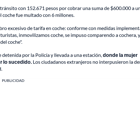
e tránsito con 152.671 pesos por cobrar una suma de $600.000 a u
el coche fue multado con 6 millones.
obro excesivo de tarifa en coche: conforme con medidas implemen
a turistas, inmovilizamos coche, se impuso comparendo a cochera, y
del coche".
 detenida por la Policía y llevada a una estación,
donde la mujer
or lo sucedido.
Los ciudadanos extranjeros no interpusieron la d
d.
PUBLICIDAD