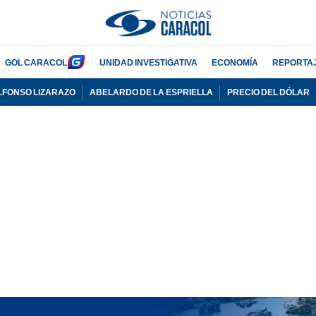
GOL CARACOL
UNIDAD INVESTIGATIVA
ECONOMÍA
REPORTA
LFONSO LIZARAZO
ABELARDO DE LA ESPRIELLA
PRECIO DEL DÓLAR
PUBLICIDAD