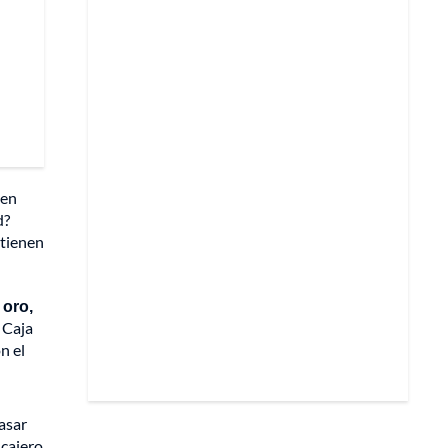
 en
d?
 tienen
 oro,
o Caja
n el
asar
 cajero