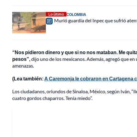
Lo último
COLOMBIA
Murió guardia del Inpec que sufrió aten
“Nos pidieron dinero y que si no nos mataban. Me quit
pesos”,
dijo uno de los mexicanos. Además, agregó que en un
amenazas.
(Lea también:
A Caremonja le cobraron en Cartagena ca
Los ciudadanos, oriundos de Sinaloa, México, según Iván, “ll
cuatro gordos chaparros. Tenía miedo”.