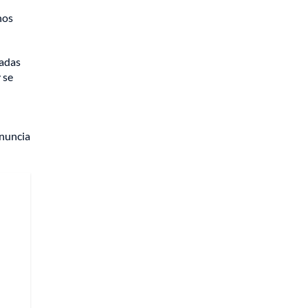
nos
tadas
 se
enuncia