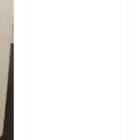
Facebook
X
Whatsapp
Copiar enlace
Telegram
LinkedIn