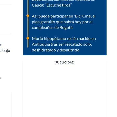
Cauca: “Escuché tiros”
Así puede participar en 'Bici Cine', el
plan gratuito que habrá hoy por el
cumpleaños de Bogotá
Murió hipopótamo recién nacido en
Antioquia tras ser rescatado solo,
e
deshidratado y desnutrido
o bajo
PUBLICIDAD
y