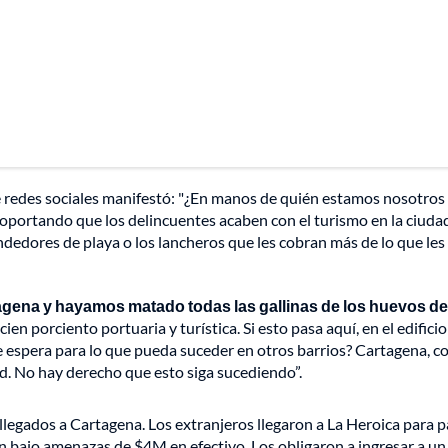
e redes sociales manifestó: "¿En manos de quién estamos nosotros
oportando que los delincuentes acaben con el turismo en la ciuda
ndedores de playa o los lancheros que les cobran más de lo que les
gena y hayamos matado todas las gallinas de los huevos de
ien porciento portuaria y turística. Si esto pasa aquí, en el edifici
e espera para lo que pueda suceder en otros barrios? Cartagena, co
. No hay derecho que esto siga sucediendo”.
llegados a Cartagena. Los extranjeros llegaron a La Heroica para p
n bajo amenazas de $4M en efectivo. Los obligaron a ingresar a un