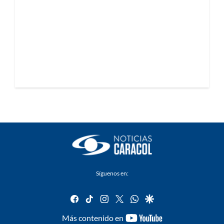
Síguenos en:
facebook
tiktok
instagram
twitter
whatsapp
google
youtube-
Más contenido en