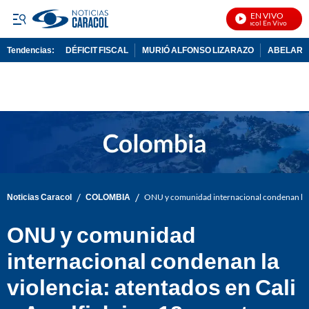
EN VIVO
Noticias Caracol En Vivo
Tendencias:
DÉFICIT FISCAL
MURIÓ ALFONSO LIZARAZO
ABELARDO
PUBLICIDAD
/
/
Noticias Caracol
COLOMBIA
ONU y comunidad internacional condenan la vi
ONU y comunidad
internacional condenan la
violencia: atentados en Cali