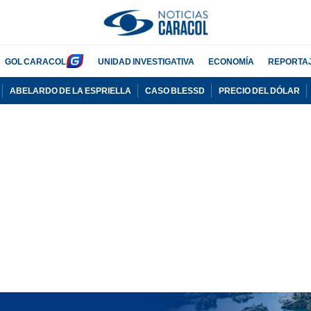
GOL CARACOL
UNIDAD INVESTIGATIVA
ECONOMÍA
REPORTA
ABELARDO DE LA ESPRIELLA
CASO BLESSD
PRECIO DEL DÓLAR
PUBLICIDAD