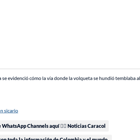
se evidenció cómo la vía donde la volqueta se hundió temblaba a
n sicario
e WhatsApp Channels aquí 👉🏻 Noticias Caracol
 con toda la información de Colombia y el mundo.