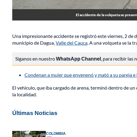
El accidente de la volqueta se prese
Una impresionante accidente se registró este viernes, 2 de 
municipio de Dagua,
Valle del Cauca
. A una volqueta se la t
Síganos en nuestro
WhatsApp Channel
, para recibir las
Condenan a mujer que envenenó y mató a su pareja e h
El vehículo, que iba cargado de arena, terminó dentro de un cr
la localidad.
Últimas Noticias
COLOMBIA