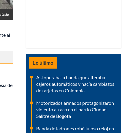
rtesía.
te al
Lo último
Así operaba la banda que alteraba
cajeros automáticos y hacía cambiazos
esia de
de tarjetas en Colombia
Motorizados armados protagonizaron
violento atraco en el barrio Ciudad
Salitre de Bogotá
Banda de ladrones robó lujoso reloj en