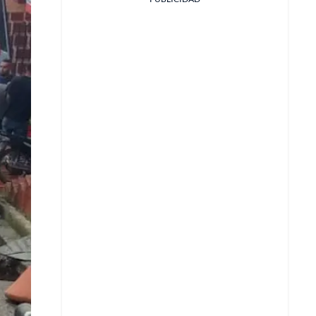
Facebook
X
Whatsapp
Copiar enlace
Telegram
LinkedIn