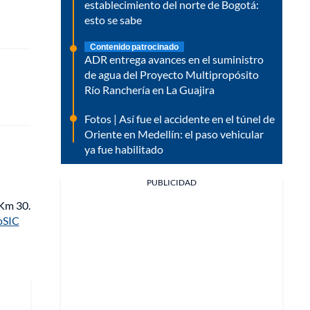
establecimiento del norte de Bogotá:
esto se sabe
Contenido patrocinado
ADR entrega avances en el suministro
de agua del Proyecto Multipropósito
Río Ranchería en La Guajira
Fotos | Así fue el accidente en el túnel de
Oriente en Medellín: el paso vehicular
ya fue habilitado
PUBLICIDAD
 Km 30.
oSIC