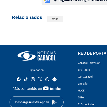
Relacionados
Valle
RED DE PORTA
Caracol Televisión
Blu Radio
Síguenos en:
Gol Caracol
facebook
tiktok
instagram
twitter
whatsapp
google
La Kalle
youtube-
Más contenido en
HJCK
footer
DiTu
Descarga nuestra app en
El Espectador