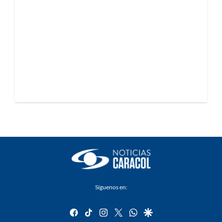
Síguenos en:
facebook
tiktok
instagram
twitter
whatsapp
google