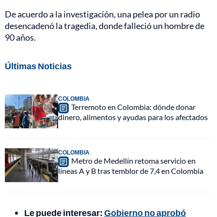
De acuerdo a la investigación, una pelea por un radio
desencadenó la tragedia, donde falleció un hombre de
90 años.
Últimas Noticias
COLOMBIA
Terremoto en Colombia: dónde donar
dinero, alimentos y ayudas para los afectados
COLOMBIA
Metro de Medellín retoma servicio en
líneas A y B tras temblor de 7,4 en Colombia
Le puede interesar:
Gobierno no aprobó