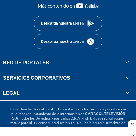
youtube-
Más contenido en
footer
Descarga nuestra app en
Descarga nuestra app en
RED DE PORTALES
SERVICIOS CORPORATIVOS
LEGAL
El uso de este sitio web implica la aceptación de los
Términos y condiciones
y
Políticas de Tratamiento de la Información
de
CARACOL TELEVISIÓN
S.A.
Todos los Derechos Reservados D.R.A. Prohibida su reproducción
total o parcial, así como su traducción a cualquier idioma sin autorización
cl
escrita de su titular. Reproduction in whole or in part, or translation
without written permission is prohibited. All rights reserved 2025.