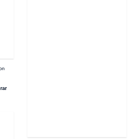
con
rar