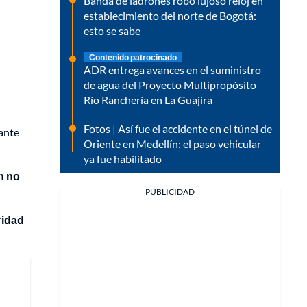
Banda de ladrones robó lujoso reloj en
establecimiento del norte de Bogotá:
esto se sabe
Contenido patrocinado
ADR entrega avances en el suministro
de agua del Proyecto Multipropósito
Río Ranchería en La Guajira
Fotos | Así fue el accidente en el túnel de
ante
Oriente en Medellín: el paso vehicular
ya fue habilitado
n no
PUBLICIDAD
ridad