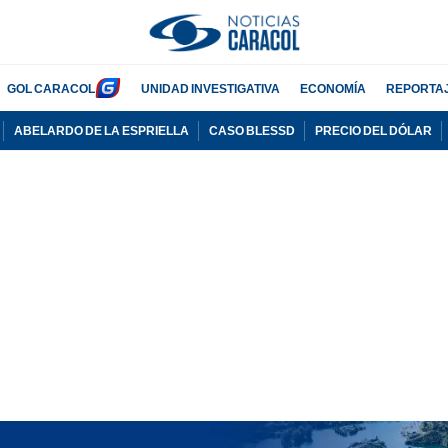
GOL CARACOL
UNIDAD INVESTIGATIVA
ECONOMÍA
REPORTA
ABELARDO DE LA ESPRIELLA
CASO BLESSD
PRECIO DEL DÓLAR
PUBLICIDAD