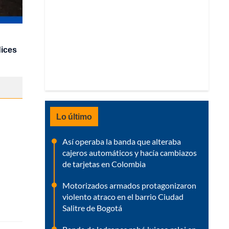
dices
Lo último
Así operaba la banda que alteraba
cajeros automáticos y hacía cambiazos
de tarjetas en Colombia
Motorizados armados protagonizaron
violento atraco en el barrio Ciudad
Salitre de Bogotá