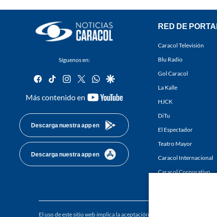
RED DE PORTA
Caracol Televisión
Blu Radio
Síguenos en:
Gol Caracol
facebook
tiktok
instagram
twitter
whatsapp
google
La Kalle
youtube-
Más contenido en
HJCK
footer
DiTu
Descarga nuestra app en
El Espectador
Teatro Mayor
Descarga nuestra app en
Caracol Internacional
Caracol Corporativo
Caracol Next
El uso de este sitio web implica la aceptación de los
Términos y condici