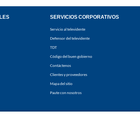
LES
SERVICIOS CORPORATIVOS
Servicio al televidente
Defensor del televidente
TDT
Código del buen gobierno
Contáctenos
Clientes y proveedores
Mapa del sitio
Paute con nosotros
ones
y
Políticas de Tratamiento de la Información
de
CARACOL TELEVISIÓN S.A.
Todo