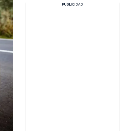
Facebook
PUBLICIDAD
X
Whatsapp
Copiar enlace
Telegram
LinkedIn