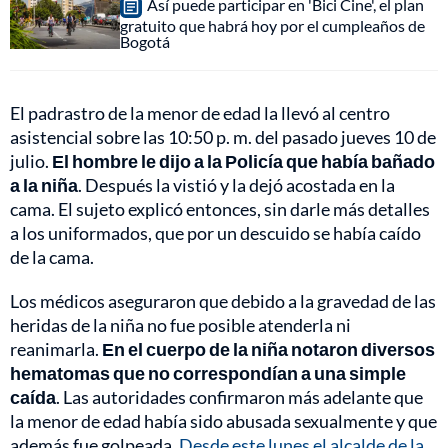
Así puede participar en 'Bici Cine', el plan
gratuito que habrá hoy por el cumpleaños de
Bogotá
El padrastro de la menor de edad la llevó al centro
asistencial sobre las 10:50 p. m. del pasado jueves 10 de
julio.
El hombre le dijo a la Policía que había bañado
a la niña
. Después la vistió y la dejó acostada en la
cama. El sujeto explicó entonces, sin darle más detalles
a los uniformados, que por un descuido se había caído
de la cama.
Los médicos aseguraron que debido a la gravedad de las
heridas de la niña no fue posible atenderla ni
reanimarla.
En el cuerpo de la niña notaron diversos
hematomas que no correspondían a una simple
caída
. Las autoridades confirmaron más adelante que
la menor de edad había sido abusada sexualmente y que
además fue golpeada.
Desde este lunes el alcalde de la