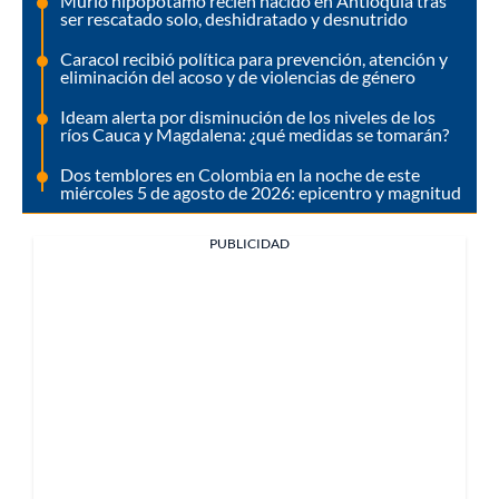
Murió hipopótamo recién nacido en Antioquia tras
ser rescatado solo, deshidratado y desnutrido
Caracol recibió política para prevención, atención y
eliminación del acoso y de violencias de género
Ideam alerta por disminución de los niveles de los
ríos Cauca y Magdalena: ¿qué medidas se tomarán?
Dos temblores en Colombia en la noche de este
miércoles 5 de agosto de 2026: epicentro y magnitud
PUBLICIDAD