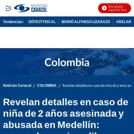
EN VIVO
Noticias Caracol En Vivo
Tendencias:
DÉFICIT FISCAL
MURIÓ ALFONSO LIZARAZO
ABELARDO
PUBLICIDAD
/
/
Noticias Caracol
COLOMBIA
Revelan detalles en caso de niña de 2 años ase
Revelan detalles en caso de
niña de 2 años asesinada y
abusada en Medellín: