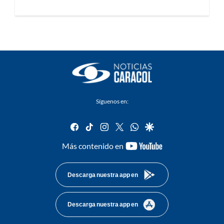
Síguenos en:
facebook
tiktok
instagram
twitter
whatsapp
google
youtube-
Más contenido en
footer
Descarga nuestra app en
Descarga nuestra app en