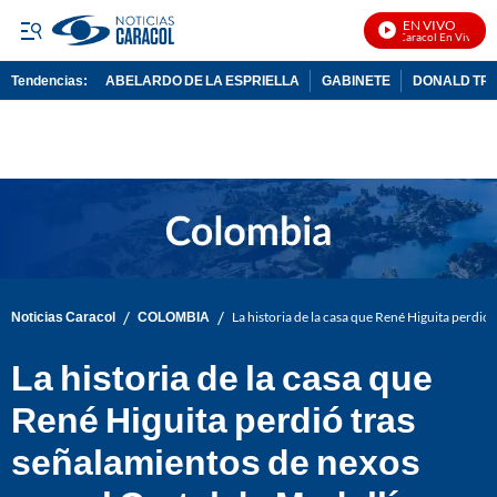
EN VIVO
Noticias Caracol En Vivo
Tendencias:
ABELARDO DE LA ESPRIELLA
GABINETE
DONALD TR
PUBLICIDAD
/
/
Noticias Caracol
COLOMBIA
La historia de la casa que René Higuita perdió
La historia de la casa que
René Higuita perdió tras
señalamientos de nexos