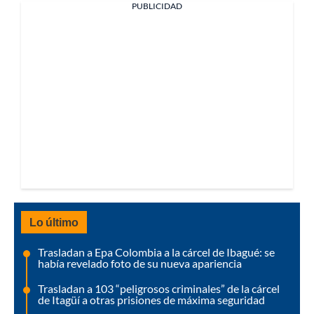
PUBLICIDAD
Lo último
Trasladan a Epa Colombia a la cárcel de Ibagué: se
había revelado foto de su nueva apariencia
Trasladan a 103 “peligrosos criminales” de la cárcel
de Itagüí a otras prisiones de máxima seguridad