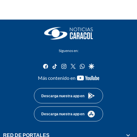
Síguenos en:
facebook
tiktok
instagram
twitter
whatsapp
google
youtube-
Más contenido en
footer
Descarga nuestra app en
Descarga nuestra app en
RED DE PORTALES