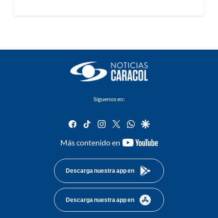
Síguenos en:
facebook
tiktok
instagram
twitter
whatsapp
google
youtube-
Más contenido en
footer
Descarga nuestra app en
Descarga nuestra app en