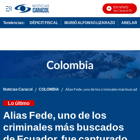
EN VIVO
Noticias Caracol En Vivo
Tendencias:
DÉFICIT FISCAL
MURIÓ ALFONSO LIZARAZO
ABELARDO
PUBLICIDAD
/
/
Noticias Caracol
COLOMBIA
Alias Fede, uno de los criminales más buscado
Lo último
Alias Fede, uno de los
criminales más buscados
de Ecuador, fue capturado