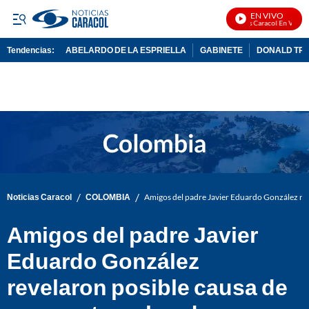
EN VIVO
Noticias Caracol En Vivo
Tendencias:
ABELARDO DE LA ESPRIELLA
GABINETE
DONALD TR
PUBLICIDAD
/
/
Noticias Caracol
COLOMBIA
Amigos del padre Javier Eduardo González rev
Amigos del padre Javier
Eduardo González
revelaron posible causa de