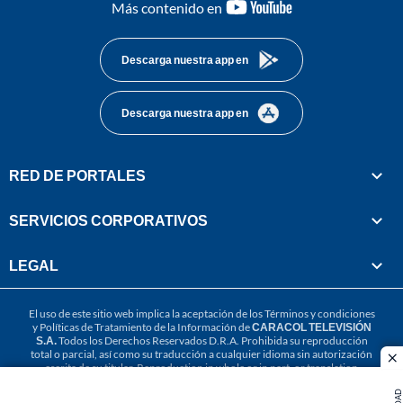
youtube-
Más contenido en
footer
Descarga nuestra app en
Descarga nuestra app en
RED DE PORTALES
SERVICIOS CORPORATIVOS
LEGAL
El uso de este sitio web implica la aceptación de los
Términos y condiciones
y
Políticas de Tratamiento de la Información
de
CARACOL TELEVISIÓN
S.A.
Todos los Derechos Reservados D.R.A. Prohibida su reproducción
total o parcial, así como su traducción a cualquier idioma sin autorización
cl
escrita de su titular. Reproduction in whole or in part, or translation
without written permission is prohibited. All rights reserved 2025.