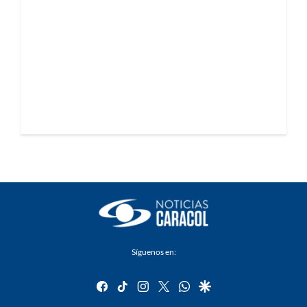
Síguenos en:
facebook
tiktok
instagram
twitter
whatsapp
google