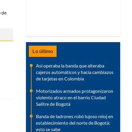
o de
Lo último
Así operaba la banda que alteraba
cajeros automáticos y hacía cambiazos
de tarjetas en Colombia
Motorizados armados protagonizaron
violento atraco en el barrio Ciudad
Salitre de Bogotá
Banda de ladrones robó lujoso reloj en
establecimiento del norte de Bogotá:
esto se sabe