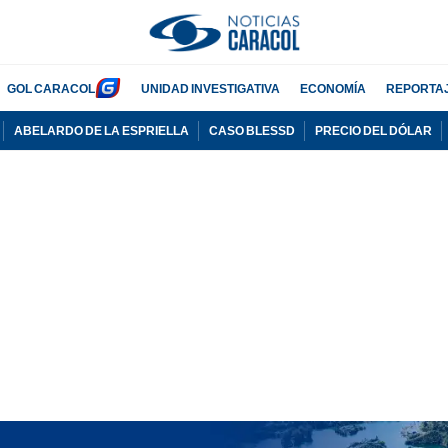
GOL CARACOL
UNIDAD INVESTIGATIVA
ECONOMÍA
REPORTA
ABELARDO DE LA ESPRIELLA
CASO BLESSD
PRECIO DEL DÓLAR
PUBLICIDAD