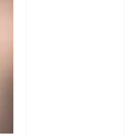
X
Whatsapp
Copiar enlace
Telegram
LinkedIn