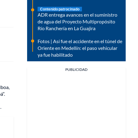
Contenido patrocinado
ADR entrega avances en el suministro
de agua del Proyecto Multipropósito
Río Ranchería en La Guajira
Fotos | Así fue el accidente en el túnel de
Oriente en Medellín: el paso vehicular
ya fue habilitado
PUBLICIDAD
lboa,
á”.
.