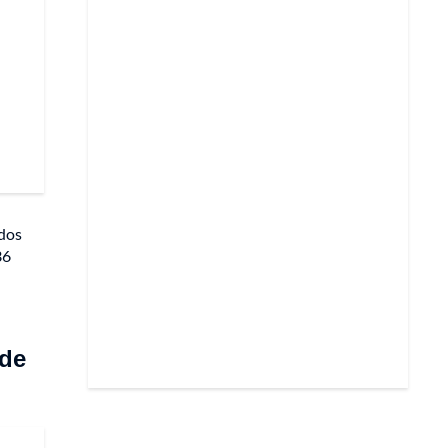
 dos
36
 de