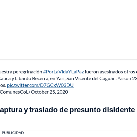
nuestra peregrinación
#PorLaVidaYLaPaz
fueron asesinados otros
auca y Libardo Becerra, en Yari, San Vicente del Caguán. Ya son 2
dos.
pic.twitter.com/D7GCxW03DU
ComunesCoL)
October 25, 2020
ptura y traslado de presunto disidente
PUBLICIDAD