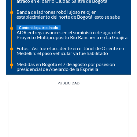
atraco en el barrio Ciudad Salitre de Bogotá
Banda de ladrones robó lujoso reloj en
establecimiento del norte de Bogotá: esto se sabe
Contenido patrocinado
ADR entrega avances en el suministro de agua del
Proyecto Multipropósito Río Ranchería en La Guajira
Fotos | Así fue el accidente en el túnel de Oriente en
Medellín: el paso vehicular ya fue habilitado
Medidas en Bogotá el 7 de agosto por posesión
presidencial de Abelardo de la Espriella
PUBLICIDAD