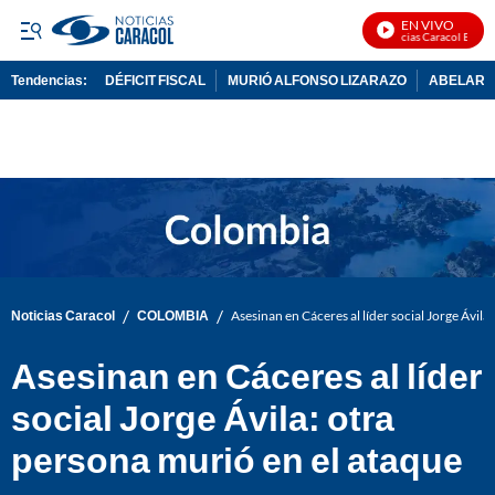
EN VIVO
Noticias Caracol En Vivo
Tendencias:
DÉFICIT FISCAL
MURIÓ ALFONSO LIZARAZO
ABELARDO
PUBLICIDAD
/
/
Noticias Caracol
COLOMBIA
Asesinan en Cáceres al líder social Jorge Ávila
Asesinan en Cáceres al líder
social Jorge Ávila: otra
persona murió en el ataque