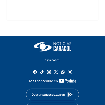
Síguenos en:
facebook
tiktok
instagram
twitter
whatsapp
google
youtube-
Más contenido en
footer
Descarga nuestra app en