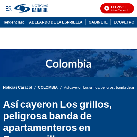
EN VIVO
Noticias Caracol En Viv
Tendencias:
ABELARDO DE LA ESPRIELLA
GABINETE
ECOPETROL
PUBLICIDAD
/
/
Noticias Caracol
COLOMBIA
Así cayeron Los grillos, peligrosa banda de a
Así cayeron Los grillos,
peligrosa banda de
apartamenteros en