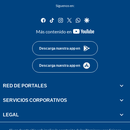
Síguenos en:
facebook
tiktok
instagram
twitter
whatsapp
google
youtube-
Más contenido en
footer
Descarga nuestra app en
Descarga nuestra app en
RED DE PORTALES
SERVICIOS CORPORATIVOS
LEGAL