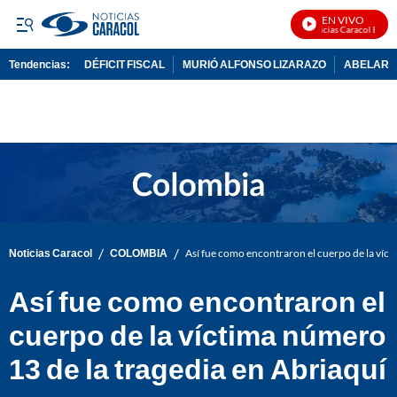
EN VIVO
Noticias Caracol En Viv
Tendencias:
DÉFICIT FISCAL
MURIÓ ALFONSO LIZARAZO
ABELARDO
PUBLICIDAD
/
/
Noticias Caracol
COLOMBIA
Así fue como encontraron el cuerpo de la víct
Así fue como encontraron el
cuerpo de la víctima número
13 de la tragedia en Abriaquí