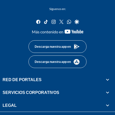
Síguenos en:
facebook
tiktok
instagram
twitter
whatsapp
google
youtube-
Más contenido en
footer
Descarga nuestra app en
Descarga nuestra app en
RED DE PORTALES
SERVICIOS CORPORATIVOS
LEGAL