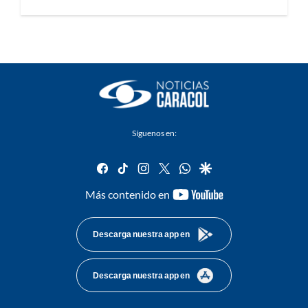
Síguenos en:
facebook
tiktok
instagram
twitter
whatsapp
google
youtube-
Más contenido en
footer
Descarga nuestra app en
Descarga nuestra app en