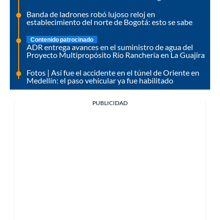
Banda de ladrones robó lujoso reloj en
establecimiento del norte de Bogotá: esto se sabe
Contenido patrocinado
ADR entrega avances en el suministro de agua del
Proyecto Multipropósito Río Ranchería en La Guajira
Fotos | Así fue el accidente en el túnel de Oriente en
Medellín: el paso vehicular ya fue habilitado
PUBLICIDAD