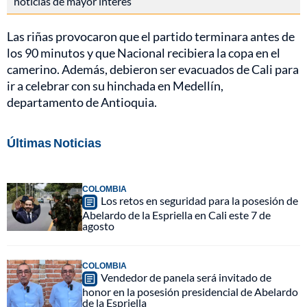
noticias de mayor interés
Las riñas provocaron que el partido terminara antes de
los 90 minutos y que Nacional recibiera la copa en el
camerino. Además, debieron ser evacuados de Cali para
ir a celebrar con su hinchada en Medellín,
departamento de Antioquia.
Últimas Noticias
COLOMBIA
Los retos en seguridad para la posesión de
Abelardo de la Espriella en Cali este 7 de
agosto
COLOMBIA
Vendedor de panela será invitado de
honor en la posesión presidencial de Abelardo
de la Espriella