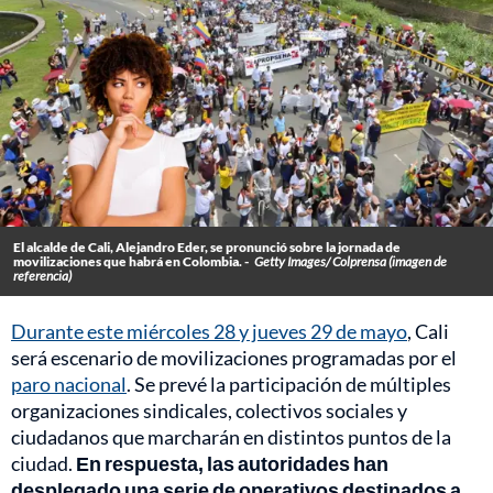
El alcalde de Cali, Alejandro Eder, se pronunció sobre la jornada de
movilizaciones que habrá en Colombia. -
Getty Images/ Colprensa (imagen de
referencia)
Durante este miércoles 28 y jueves 29 de mayo
, Cali
será escenario de movilizaciones programadas por el
paro nacional
. Se prevé la participación de múltiples
organizaciones sindicales, colectivos sociales y
ciudadanos que marcharán en distintos puntos de la
ciudad.
En respuesta, las autoridades han
desplegado una serie de operativos destinados a