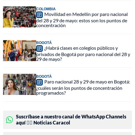
COLOMBIA
Movilidad en Medellín por paro nacional
del 28 y 29 de mayo: estos son los puntos de
concentración
BOGOTÁ
¿Habrá clases en colegios públicos y
privados de Bogotá por paro nacional del 28 y
29 de mayo?
BOGOTÁ
Paro nacional 28 y 29 de mayo en Bogotá:
¿cuáles serán los puntos de concentración
programados?
Suscríbase a nuestro canal de WhatsApp Channels
aquí 👉🏻 Noticias Caracol