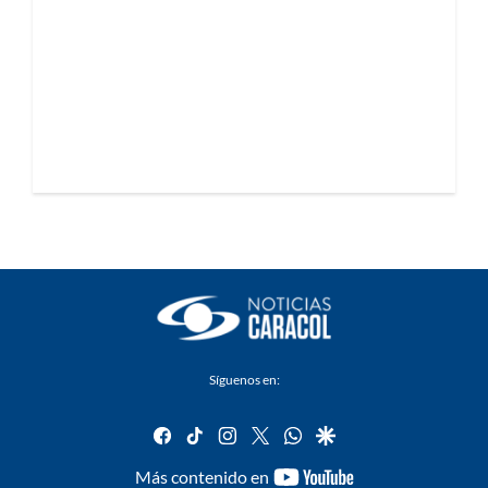
Síguenos en:
facebook
tiktok
instagram
twitter
whatsapp
google
youtube-
Más contenido en