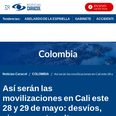
EN VIVO
Noticias Caracol En Vivo
Tendencias:
ABELARDO DE LA ESPRIELLA
GABINETE
ACCIDENTE 
PUBLICIDAD
/
/
Noticias Caracol
COLOMBIA
Así serán las movilizaciones en Cali este 28 y 2
Así serán las
movilizaciones en Cali este
28 y 29 de mayo: desvíos,