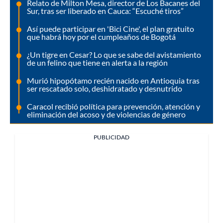
Relato de Milton Mesa, director de Los Bacanes del
Sur, tras ser liberado en Cauca: “Escuché tiros”
Así puede participar en 'Bici Cine', el plan gratuito
que habrá hoy por el cumpleaños de Bogotá
¿Un tigre en Cesar? Lo que se sabe del avistamiento
de un felino que tiene en alerta a la región
Murió hipopótamo recién nacido en Antioquia tras
ser rescatado solo, deshidratado y desnutrido
Caracol recibió política para prevención, atención y
eliminación del acoso y de violencias de género
PUBLICIDAD