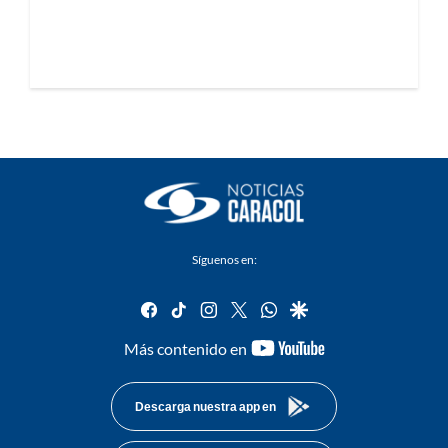
Síguenos en:
facebook
tiktok
instagram
twitter
whatsapp
google
youtube-
Más contenido en
footer
Descarga nuestra app en