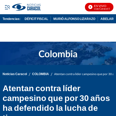
EN VIVO
Noticias Caracol En Viv
Tendencias:
DÉFICIT FISCAL
MURIÓ ALFONSO LIZARAZO
ABELARDO
PUBLICIDAD
/
/
Noticias Caracol
COLOMBIA
Atentan contra líder campesino que por 30 año
Atentan contra líder
campesino que por 30 años
ha defendido la lucha de