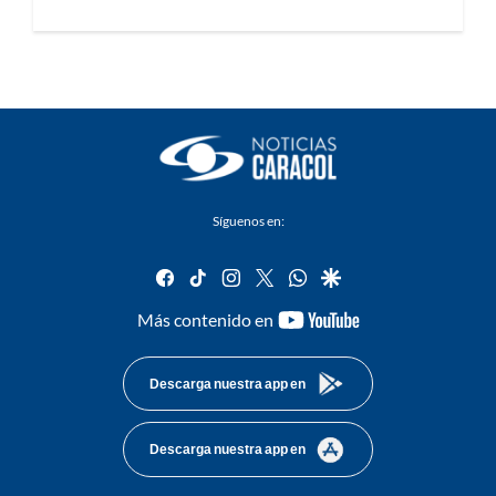
Síguenos en:
facebook
tiktok
instagram
twitter
whatsapp
google
youtube-
Más contenido en
footer
Descarga nuestra app en
Descarga nuestra app en