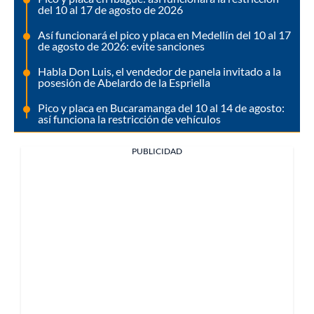
del 10 al 17 de agosto de 2026
Así funcionará el pico y placa en Medellín del 10 al 17
de agosto de 2026: evite sanciones
Habla Don Luis, el vendedor de panela invitado a la
posesión de Abelardo de la Espriella
Pico y placa en Bucaramanga del 10 al 14 de agosto:
así funciona la restricción de vehículos
PUBLICIDAD