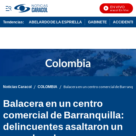
EN VIVO
Noticias Caracol En Vivo
Tendencias:
ABELARDO DE LA ESPRIELLA
GABINETE
ACCIDENTE 
PUBLICIDAD
/
/
Noticias Caracol
COLOMBIA
Balacera en un centro comercial de Barranquil
Balacera en un centro
comercial de Barranquilla:
delincuentes asaltaron un