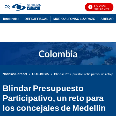
EN VIVO
Noticias Caracol En Vivo
Tendencias:
DÉFICIT FISCAL
MURIÓ ALFONSO LIZARAZO
ABELARDO
PUBLICIDAD
/
/
Noticias Caracol
COLOMBIA
Blindar Presupuesto Participativo, un reto par
Blindar Presupuesto
Participativo, un reto para
los concejales de Medellín