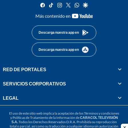
facebook
tiktok
instagram
twitter
whatsapp
google
youtube-
Más contenido en
footer
Descarga nuestra app en
Descarga nuestra app en
RED DE PORTALES
SERVICIOS CORPORATIVOS
LEGAL
El uso de este sitio web implica la aceptación de los
Términos y condiciones
y
Políticas de Tratamiento de la Información
de
CARACOL TELEVISIÓN
S.A.
Todos los Derechos Reservados D.R.A. Prohibida su reproducción
total o parcial, así como su traducción a cualquier idioma sin autorización