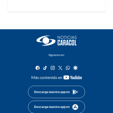
Síguenos en:
facebook
tiktok
instagram
twitter
whatsapp
google
youtube-
Más contenido en
footer
Descarga nuestra app en
Descarga nuestra app en