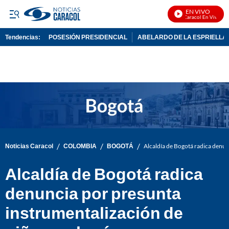
EN VIVO
Noticias Caracol En Vivo
Tendencias:
POSESIÓN PRESIDENCIAL
ABELARDO DE LA ESPRIELLA
PUBLICIDAD
/
/
/
Noticias Caracol
COLOMBIA
BOGOTÁ
Alcaldía de Bogotá radica denun
Alcaldía de Bogotá radica
denuncia por presunta
instrumentalización de