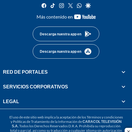
facebook
tiktok
instagram
twitter
whatsapp
google
youtube-
Más contenido en
footer
Descarga nuestra app en
Descarga nuestra app en
RED DE PORTALES
SERVICIOS CORPORATIVOS
LEGAL
El uso de este sitio web implica la aceptación de los
Términos y condiciones
y
Políticas de Tratamiento de la Información
de
CARACOL TELEVISIÓN
S.A.
Todos los Derechos Reservados D.R.A. Prohibida su reproducción
total o parcial, así como su traducción a cualquier idioma sin autorización