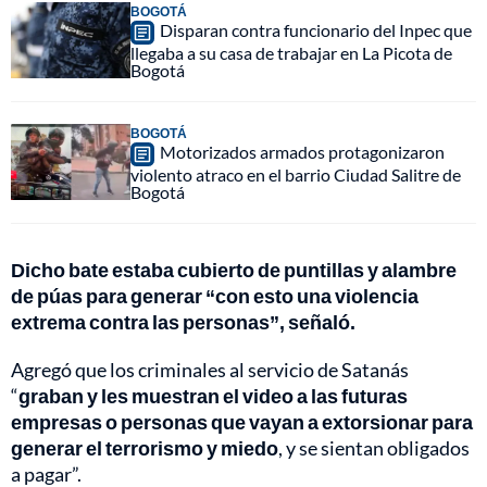
BOGOTÁ
Disparan contra funcionario del Inpec que
llegaba a su casa de trabajar en La Picota de
Bogotá
BOGOTÁ
Motorizados armados protagonizaron
violento atraco en el barrio Ciudad Salitre de
Bogotá
Dicho bate estaba cubierto de puntillas y alambre
de púas para generar “con esto una violencia
extrema contra las personas”, señaló.
Agregó que los criminales al servicio de Satanás
“
graban y les muestran el video a las futuras
empresas o personas que vayan a extorsionar para
generar el terrorismo y miedo
, y se sientan obligados
a pagar”.