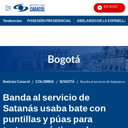
EN VIVO
No
Tendencias:
POSESIÓN PRESIDENCIAL
ABELARDO DE LA ESPRIELLA
PUBLICIDAD
/
/
/
Noticias Caracol
COLOMBIA
BOGOTÁ
Banda al servicio de Satanás usa
Banda al servicio de
Satanás usaba bate con
puntillas y púas para