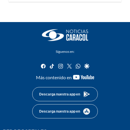
Síguenos en:
facebook
tiktok
instagram
twitter
whatsapp
google
youtube-
Más contenido en
footer
Descarga nuestra app en
Descarga nuestra app en