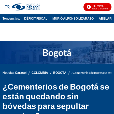
EN VIVO
Noticias Caracol En Viv
Tendencias:
DÉFICIT FISCAL
MURIÓ ALFONSO LIZARAZO
ABELARDO
PUBLICIDAD
/
/
/
Noticias Caracol
COLOMBIA
BOGOTÁ
¿Cementerios de Bogotá se está
¿Cementerios de Bogotá se
están quedando sin
bóvedas para sepultar