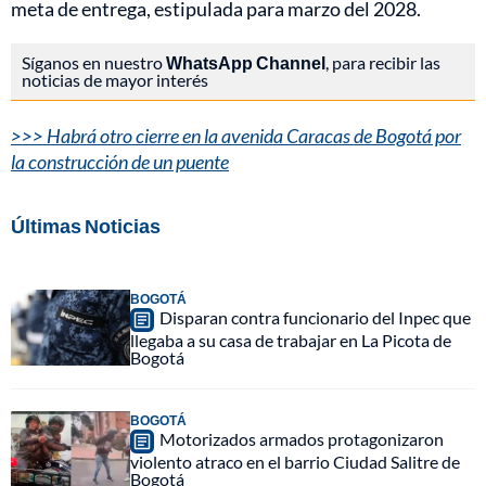
meta de entrega, estipulada para marzo del 2028.
Síganos en nuestro
WhatsApp Channel
, para recibir las
noticias de mayor interés
>>> Habrá otro cierre en la avenida Caracas de Bogotá por
la construcción de un puente
Últimas Noticias
BOGOTÁ
Disparan contra funcionario del Inpec que
llegaba a su casa de trabajar en La Picota de
Bogotá
BOGOTÁ
Motorizados armados protagonizaron
violento atraco en el barrio Ciudad Salitre de
Bogotá