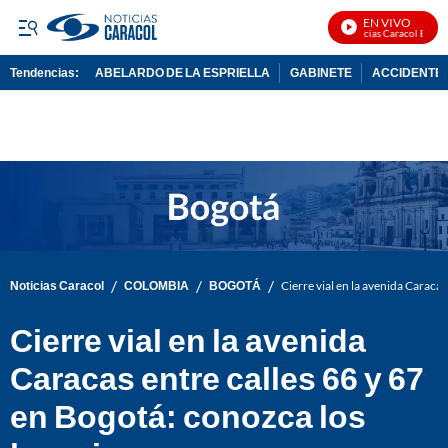
EN VIVO
Noticias Caracol En Vivo
Tendencias:
ABELARDO DE LA ESPRIELLA
GABINETE
ACCIDENTE 
PUBLICIDAD
/
/
/
Noticias Caracol
COLOMBIA
BOGOTÁ
Cierre vial en la avenida Caraca
Cierre vial en la avenida
Caracas entre calles 66 y 67
en Bogotá: conozca los