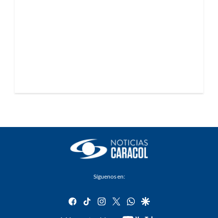
Síguenos en:
facebook
tiktok
instagram
twitter
whatsapp
google