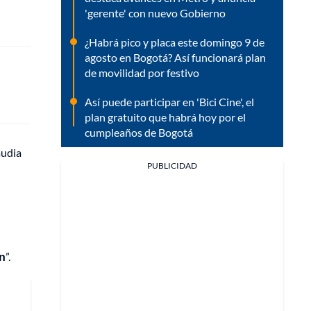
'gerente' con nuevo Gobierno
¿Habrá pico y placa este domingo 9 de
agosto en Bogotá? Así funcionará plan
de movilidad por festivo
Así puede participar en 'Bici Cine', el
plan gratuito que habrá hoy por el
cumpleaños de Bogotá
audia
PUBLICIDAD
n
”.