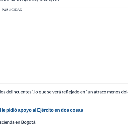
PUBLICIDAD
os delincuentes”, lo que se verá reflejado en “un atraco menos dol
 le pidió apoyo al Ejército en dos cosas
descienda en Bogotá.