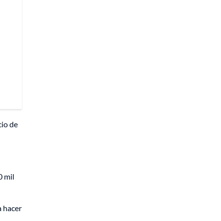
cio de
0 mil
a hacer