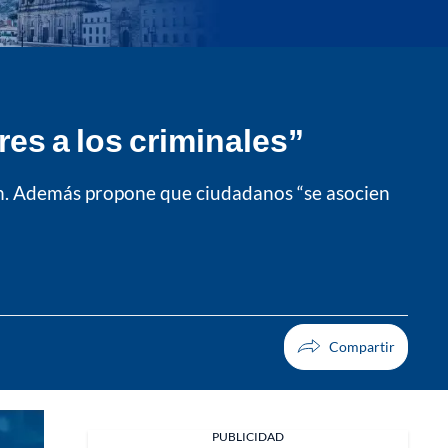
es a los criminales”
sión. Además propone que ciudadanos “se asocien
PUBLICIDAD