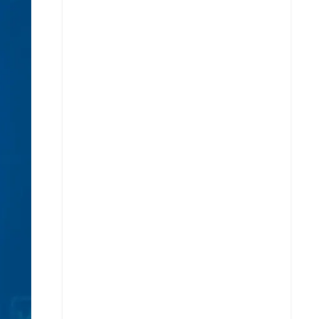
Facebook
X
Whatsapp
Copiar enlace
Telegram
LinkedIn