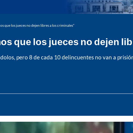
s que los jueces no dejen libres a los criminales”
s que los jueces no dejen libr
ándolos, pero 8 de cada 10 delincuentes no van a pri