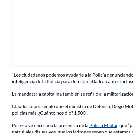
“Los ciudadanos podemos ayudarle a la Policía denunciando,
inteligencia de la Policía para detectar al ladrón antes inclu
La mandataria capitalina también se refirió a la militarizaci
Claudia López señaló que el ministro de Defensa, Diego Mol
policías más. ¿Cuánto nos dio? 1.500”.
Por eso ve necesaria la presencia de la
Policía Militar,
que “pu
patrullajes disuasivos, que los ladrones sepan que estamos 