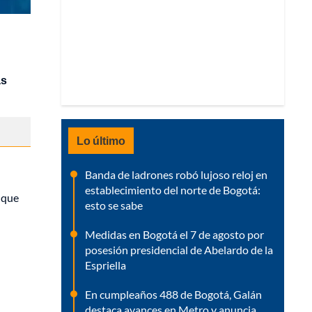
as
Lo último
Banda de ladrones robó lujoso reloj en
establecimiento del norte de Bogotá:
a que
esto se sabe
Medidas en Bogotá el 7 de agosto por
posesión presidencial de Abelardo de la
Espriella
En cumpleaños 488 de Bogotá, Galán
destaca avances en Metro y anuncia