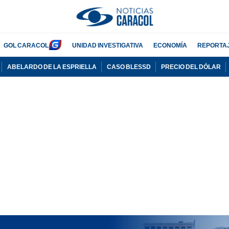
GOL CARACOL
UNIDAD INVESTIGATIVA
ECONOMÍA
REPORTA
ABELARDO DE LA ESPRIELLA
CASO BLESSD
PRECIO DEL DÓLAR
PUBLICIDAD