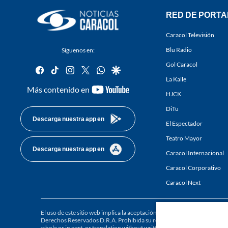
RED DE PORTA
Caracol Televisión
Blu Radio
Síguenos en:
Gol Caracol
facebook
tiktok
instagram
twitter
whatsapp
google
La Kalle
youtube-
Más contenido en
HJCK
footer
DiTu
Descarga nuestra app en
El Espectador
Teatro Mayor
Descarga nuestra app en
Caracol Internacional
Caracol Corporativo
Caracol Next
El uso de este sitio web implica la aceptación de los
Términos y condici
Derechos Reservados D.R.A. Prohibida su reproducción total o parcial, a
whole or in part, or translation without written permission is prohibited