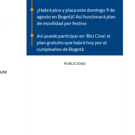
¿Habrá pico y placa este domingo 9 de
agosto en Bogotá? Así funcionará plan
de movilidad por festivo
Así puede participar en 'Bici Cine', el
plan gratuito que habrá hoy por el
cumpleaños de Bogotá
PUBLICIDAD
esde