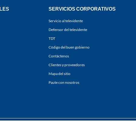
LES
SERVICIOS CORPORATIVOS
Servicio al televidente
Defensor del televidente
TDT
Código del buen gobierno
Contáctenos
Clientes y proveedores
Mapa del sitio
Paute con nosotros
ones
y
Políticas de Tratamiento de la Información
de
CARACOL TELEVISIÓN S.A.
Todo
sí como su traducción a cualquier idioma sin autorización escrita de su titular. Repro
. All rights reserved 2025.