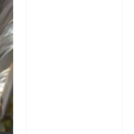
X
Whatsapp
Copiar enlace
Telegram
LinkedIn