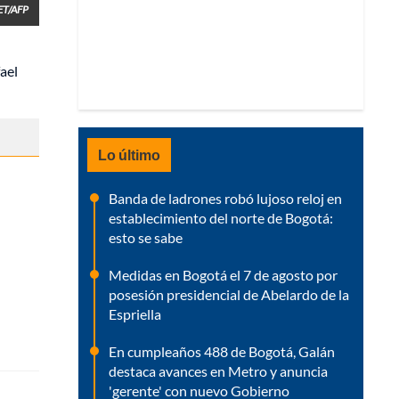
ET/AFP
ael
Lo último
Banda de ladrones robó lujoso reloj en
establecimiento del norte de Bogotá:
esto se sabe
Medidas en Bogotá el 7 de agosto por
posesión presidencial de Abelardo de la
Espriella
En cumpleaños 488 de Bogotá, Galán
destaca avances en Metro y anuncia
'gerente' con nuevo Gobierno